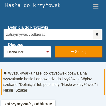
≡
Hasła do krzyżówek
Definicja do krzyżówki
✖
Długość
➥ Szukaj
🔔 Wyszukiwarka haseł do krzyżówek pozwala na
wyszukanie hasła i odpowiedzi do krzyżówek. Wpisz
szukane "Definicja" lub pole litery "Hasło w krzyżówce" i
kliknij "Szukaj"!
zatrzymywać , odbierać