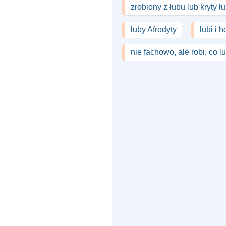
zrobiony z łubu lub kryty 
luby Afrodyty
lubi i h
nie fachowo, ale robi, co lu