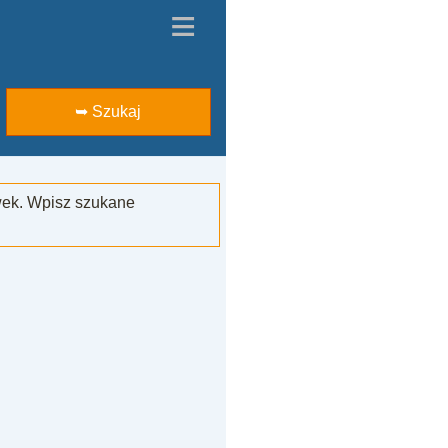
≡
➥ Szukaj
wek. Wpisz szukane