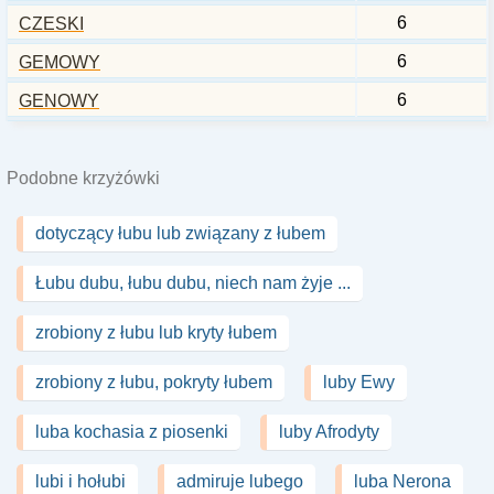
6
CZESKI
6
GEMOWY
6
GENOWY
Podobne krzyżówki
dotyczący łubu lub związany z łubem
Łubu dubu, łubu dubu, niech nam żyje ...
zrobiony z łubu lub kryty łubem
zrobiony z łubu, pokryty łubem
luby Ewy
luba kochasia z piosenki
luby Afrodyty
lubi i hołubi
admiruje lubego
luba Nerona