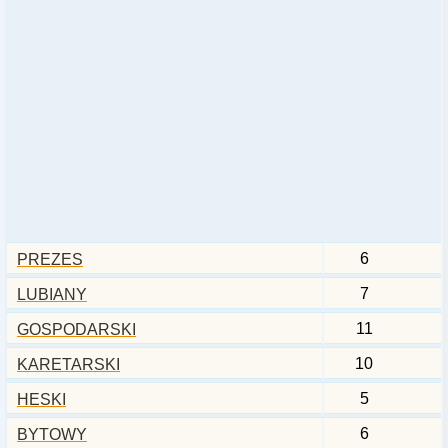
6
PREZES
7
LUBIANY
11
GOSPODARSKI
10
KARETARSKI
5
HESKI
6
BYTOWY