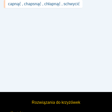
capnąć , chapsnąć , chłapnąć , schwycić
Rozwiązania do krzyżówek