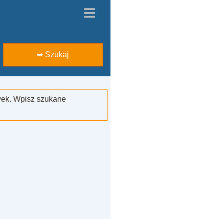
≡
➥ Szukaj
wek. Wpisz szukane