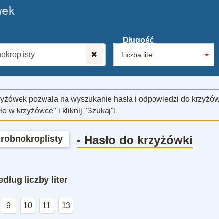
wek
Długość
✖
zyżówek pozwala na wyszukanie hasła i odpowiedzi do krzyżó
sło w krzyżówce" i kliknij "Szukaj"!
- Hasło do krzyżówki
drobnokroplisty
dług liczby liter
9
10
11
13