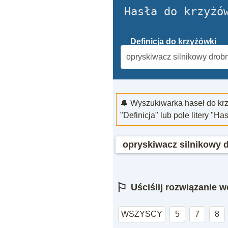
Hasła do krzyżó
Definicja do krzyżówki
🔔 Wyszukiwarka haseł do kr
"Definicja" lub pole litery "Ha
opryskiwacz silnikowy 
⚐
Uściślij rozwiązanie we
WSZYSCY
5
7
8