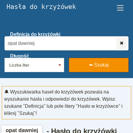
≡
Hasła do krzyżówek
Definicja do krzyżówki
✖
Długość
➥ Szukaj
🔔 Wyszukiwarka haseł do krzyżówek pozwala na
wyszukanie hasła i odpowiedzi do krzyżówek. Wpisz
szukane "Definicja" lub pole litery "Hasło w krzyżówce" i
kliknij "Szukaj"!
- Hasło do krzyżówki
opat dawniej