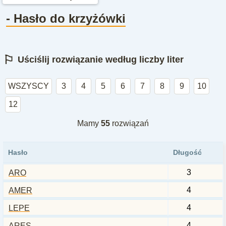
- Hasło do krzyżówki
⚐
Uściślij rozwiązanie według liczby liter
WSZYSCY
3
4
5
6
7
8
9
10
12
Mamy
55
rozwiązań
Hasło
Długość
3
ARO
4
AMER
4
LEPE
4
ARES