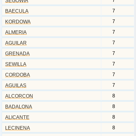
7
SEGOWIA
7
BAECULA
7
KORDOWA
7
ALMERIA
7
AGUILAR
7
GRENADA
7
SEWILLA
7
CORDOBA
7
AGUILAS
8
ALCORCON
8
BADALONA
8
ALICANTE
8
LECINENA