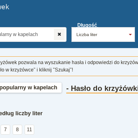
wek
Długość
✖
zyżówek pozwala na wyszukanie hasła i odpowiedzi do krzyżó
sło w krzyżówce" i kliknij "Szukaj"!
- Hasło do krzyżówk
 popularny w kapelach
dług liczby liter
7
8
11