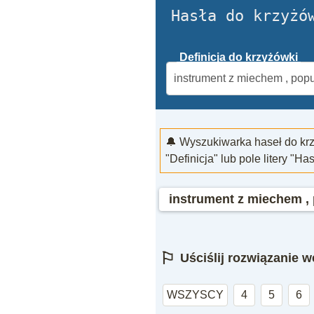
Hasła do krzyżó
Definicja do krzyżówki
🔔 Wyszukiwarka haseł do kr
"Definicja" lub pole litery "Ha
instrument z miechem ,
⚐
Uściślij rozwiązanie we
WSZYSCY
4
5
6