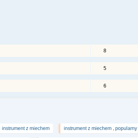
8
5
6
instrument z miechem
instrument z miechem , popularny