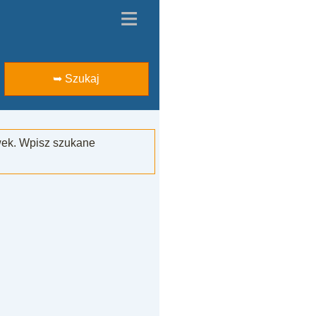
≡
➥ Szukaj
wek. Wpisz szukane