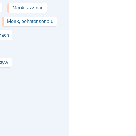
Monk,jazzman
Monk, bohater serialu
kach
ktyw