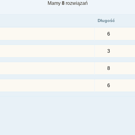
Mamy
8
rozwiązań
Długość
6
3
8
6