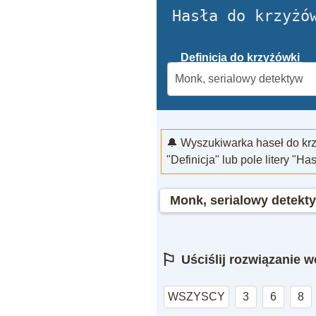
Hasła do krzyżó
Definicja do krzyżówki
🔔 Wyszukiwarka haseł do kr
"Definicja" lub pole litery "Ha
Monk, serialowy detekt
⚐
Uściślij rozwiązanie we
WSZYSCY
3
6
8