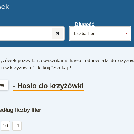
wek
Długość
✖
zyżówek pozwala na wyszukanie hasła i odpowiedzi do krzyżó
sło w krzyżówce" i kliknij "Szukaj"!
- Hasło do krzyżówki
yw
dług liczby liter
10
11