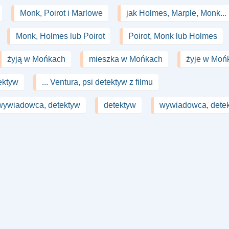
Monk, Poirot i Marlowe
jak Holmes, Marple, Monk...
Monk, Holmes lub Poirot
Poirot, Monk lub Holmes
żyją w Mońkach
mieszka w Mońkach
żyje w Moń
tektyw
... Ventura, psi detektyw z filmu
 wywiadowca, detektyw
detektyw
wywiadowca, dete