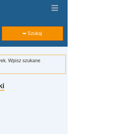
≡
➥ Szukaj
wek. Wpisz szukane
ki