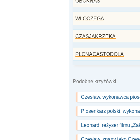
OBOKNAS
WLOCZEGA
CZASJAKRZEKA
PLONACASTODOLA
Podobne krzyżówki
Czesław, wykonawca piose
Piosenkarz polski, wykona
Leonard, reżyser filmu „Z
Czesław, znany jako Czes