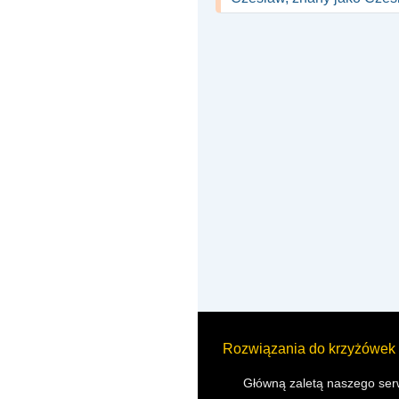
Rozwiązania do krzyżówek
Główną zaletą naszego serw