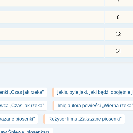
7
8
12
14
nki „Czas jak rzeka”
jakiś, byle jaki, jaki bądź, obojętnie 
wca „Czas jak rzeka”
Imię autora powieści „Wierna rzeka”
akazane piosenki”
Reżyser filmu „Zakazane piosenki”
ław Śpiewa, piosenkarz