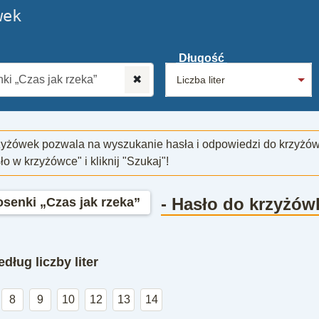
wek
Długość
✖
zyżówek pozwala na wyszukanie hasła i odpowiedzi do krzyżó
sło w krzyżówce" i kliknij "Szukaj"!
- Hasło do krzyżów
senki „Czas jak rzeka”
dług liczby liter
8
9
10
12
13
14