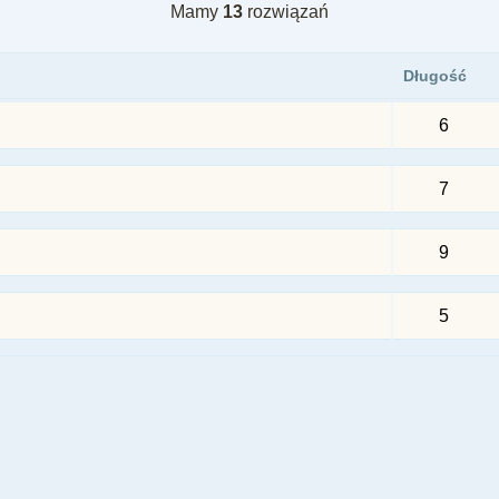
Mamy
13
rozwiązań
Długość
6
7
9
5