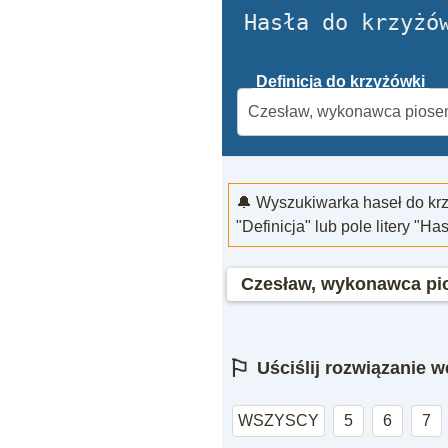
Hasła do krzyżó
Definicja do krzyżówki
🔔 Wyszukiwarka haseł do kr
"Definicja" lub pole litery "Ha
Czesław, wykonawca pio
⚐
Uściślij rozwiązanie we
WSZYSCY
5
6
7