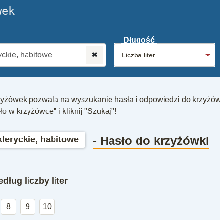
wek
Długość
✖
zyżówek pozwala na wyszukanie hasła i odpowiedzi do krzyżó
sło w krzyżówce" i kliknij "Szukaj"!
- Hasło do krzyżówki
leryckie, habitowe
dług liczby liter
8
9
10