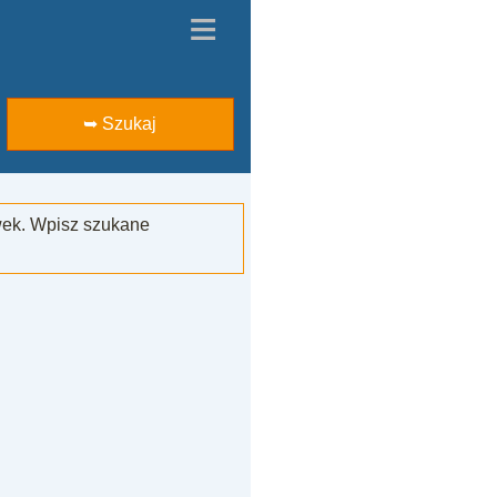
≡
➥ Szukaj
wek. Wpisz szukane