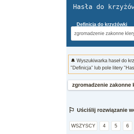
Hasła do krzyżó
Definicja do krzyżówki
🔔 Wyszukiwarka haseł do kr
"Definicja" lub pole litery "Ha
zgromadzenie zakonne k
⚐
Uściślij rozwiązanie we
WSZYSCY
4
5
6