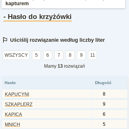
kapturem
- Hasło do krzyżówki
⚐
Uściślij rozwiązanie według liczby liter
WSZYSCY
5
6
7
8
9
11
Mamy
13
rozwiązań
Hasło
Długość
8
KAPUCYNI
9
SZKAPLERZ
6
KAPICA
5
MNICH