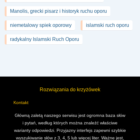
Manolis, grecki pisarz i historyk ruchu oporu
niemetalowy spiek oporowy
islamski ruch oporu
radykalny Islamski Ruch Oporu
Rozwiązania do krzyżówek
Kontakt
Główną zaletą naszego serwisu jest ogromna baza słów
i pytań, według których można znaleźć właściwe
warianty odpowiedzi. Przyjazny interfejs zapewni szybkie
wyszukiwanie słów z 3, 4, 5 lub więcej liter. Ważne jest,