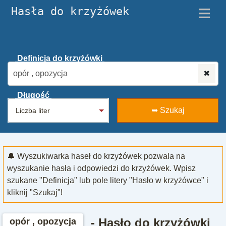
≡
Hasła do krzyżówek
Definicja do krzyżówki
✖
Długość
➥ Szukaj
🔔 Wyszukiwarka haseł do krzyżówek pozwala na
wyszukanie hasła i odpowiedzi do krzyżówek. Wpisz
szukane "Definicja" lub pole litery "Hasło w krzyżówce" i
kliknij "Szukaj"!
- Hasło do krzyżówki
opór , opozycja