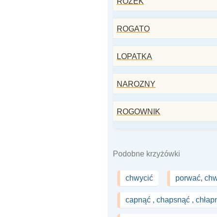
ROZEK
ROGATO
LOPATKA
NAROZNY
ROGOWNIK
Podobne krzyżówki
chwycić
porwać, chw
capnąć , chapsnąć , chłap