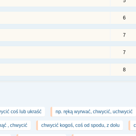
5
6
7
7
8
ycić coś lub ukraść
np. ręką wyrwać, chwycić, uchwycić
nąć , chwycić
chwycić kogoś, coś od spodu, z dołu
c