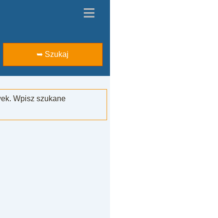
≡
➥ Szukaj
wek. Wpisz szukane