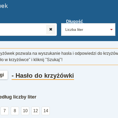
wek
Długość
✖
zyżówek pozwala na wyszukanie hasła i odpowiedzi do krzyżó
sło w krzyżówce" i kliknij "Szukaj"!
- Hasło do krzyżówki
gi
dług liczby liter
7
8
10
12
14