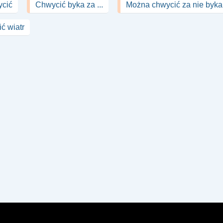
ycić
Chwycić byka za ...
Można chwycić za nie byka
ć wiatr