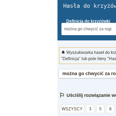
Hasła do krzyżó
Definicja do krzyżówki
🔔 Wyszukiwarka haseł do kr
"Definicja" lub pole litery "Ha
można go chwycić za ro
⚐
Uściślij rozwiązanie we
WSZYSCY
3
5
6