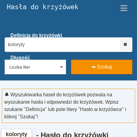
≡
Hasła do krzyżówek
Definicja do krzyżówki
✖
Długość
➥ Szukaj
🔔 Wyszukiwarka haseł do krzyżówek pozwala na
wyszukanie hasła i odpowiedzi do krzyżówek. Wpisz
szukane "Definicja" lub pole litery "Hasło w krzyżówce" i
kliknij "Szukaj"!
- Hasło do krzyżówki
koloryty