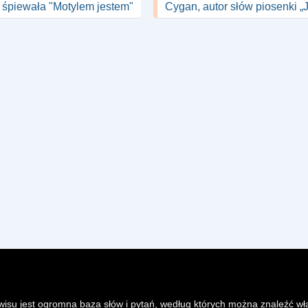
 śpiewała "Motylem jestem"
Cygan, autor słów piosenki „
isu jest ogromna baza słów i pytań, według których można znaleźć wł