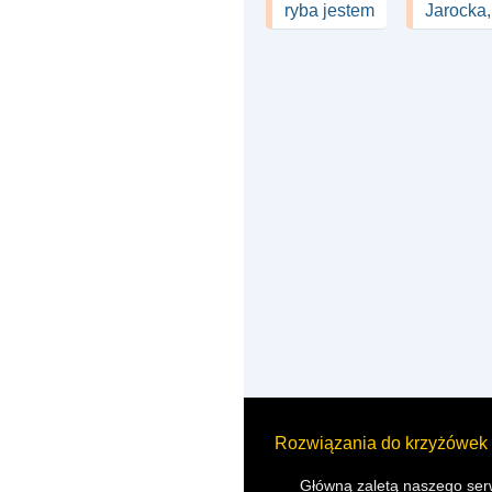
ryba jestem
Jarocka,
Rozwiązania do krzyżówek
Główną zaletą naszego serw