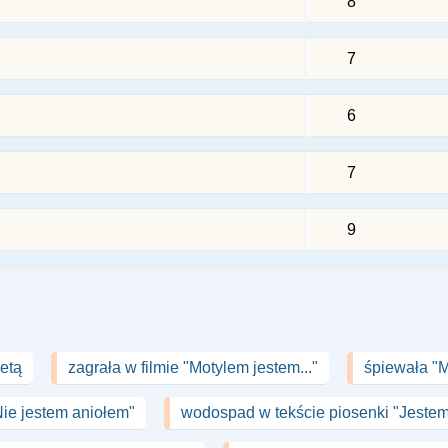
8
7
6
7
9
etą
zagrała w filmie "Motylem jestem..."
śpiewała "
"Nie jestem aniołem"
wodospad w tekście piosenki "Jestem