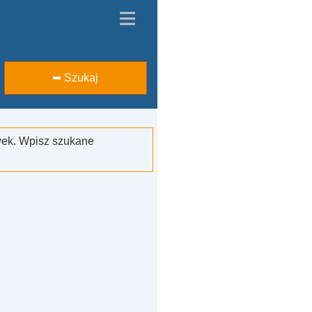
≡
➥ Szukaj
wek. Wpisz szukane