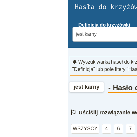
Hasła do krzyżó
Definicja do krzyżówki
🔔 Wyszukiwarka haseł do kr
"Definicja" lub pole litery "Ha
- Hasło
jest karny
⚐
Uściślij rozwiązanie we
WSZYSCY
4
6
7