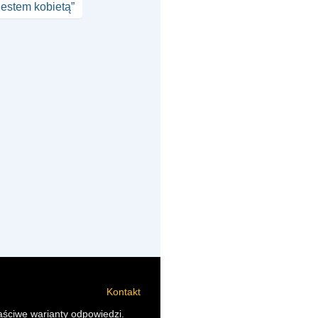
Jestem kobietą”
Kontakt
aściwe warianty odpowiedzi.