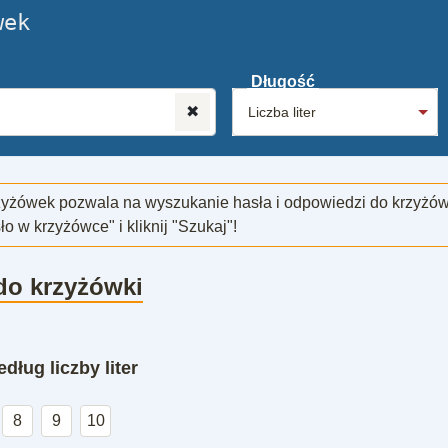
wek
Długość
✖
zyżówek pozwala na wyszukanie hasła i odpowiedzi do krzyżó
sło w krzyżówce" i kliknij "Szukaj"!
 do krzyżówki
dług liczby liter
8
9
10