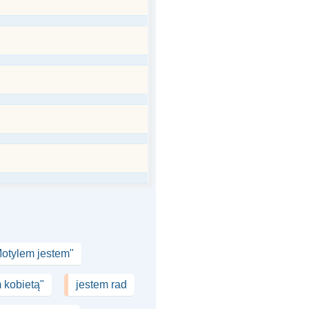
Motylem jestem"
 kobietą"
jestem rad