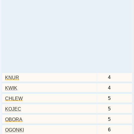
4
KNUR
4
KWIK
5
CHLEW
5
KOJEC
5
OBORA
6
OGONKI